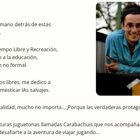
umano detrás de estas
…
empo Libre y Recreación,
o a la educación,
n no formal.
s libres, me dedico a
mesticar IAs salvajes.
ealidad, mucho no importa… ¡Porque las verdaderas protagon
aturas juguetonas llamadas Carabachuis que nos acompañan
desafiarte a la aventura de viajar jugando…