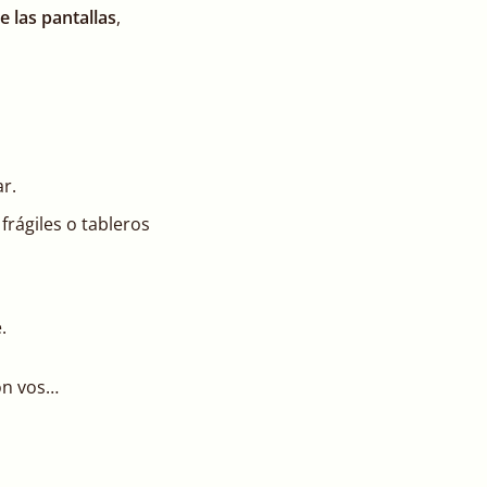
e las pantallas
,
ar.
frágiles o tableros
.
on vos…