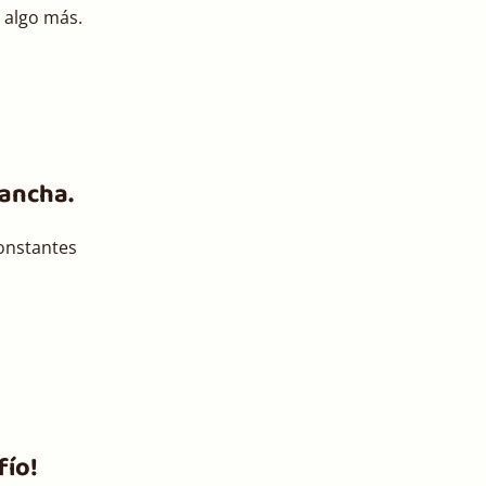
 algo más.
ancha.
constantes
fío!