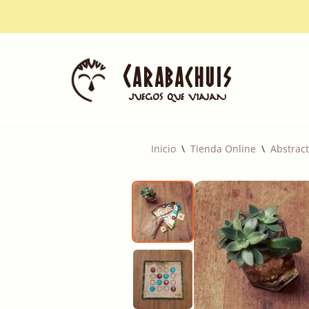
Saltar
Carabachuis
al
Juegos que viajan
contenido
Inicio
\
Tienda Online
\
Abstract