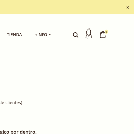
×
0
TIENDA
+INFO
e clientes)
gico por dentro.