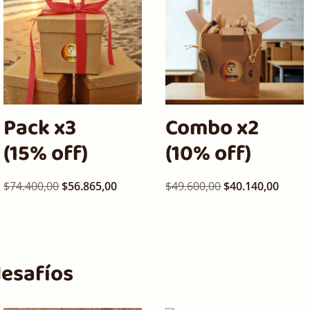
Pack x3
Combo x2
(15% off)
(10% off)
$
74.400,00
$
56.865,00
$
49.600,00
$
40.140,00
desafíos