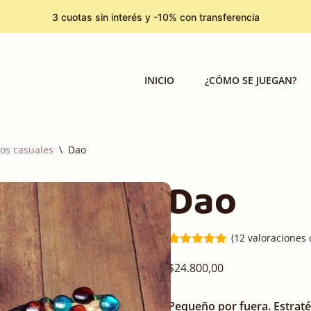
3 cuotas sin interés y -10% con transferencia
INICIO
¿CÓMO SE JUEGAN?
os casuales
\
Dao
Dao
(
12
valoraciones d
Valorado
12
con
4.83
de
$
24.800,00
5 en base
a
valoraciones
Pequeño por fuera. Estraté
de clientes