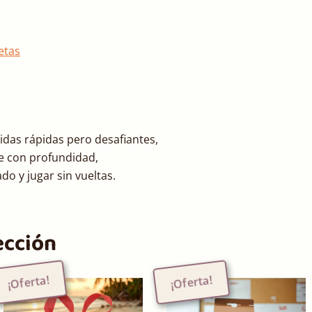
etas
idas rápidas pero desafiantes,
e con profundidad,
ado y jugar sin vueltas.
ección
¡Oferta!
¡Oferta!