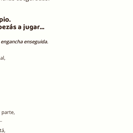
pio.
ezás a jugar…
e engancha enseguida.
al,
 parte,
…
tá,